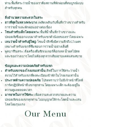
ท่าน พื้นที่สระว่ายน้ำของเราคือสถานที่พักผ่อนที่สมบูรณ์แบบ
สำหรับทุกคน
สิ่งอำนวยความสะดวกในสระ
ยาวที่สุดในหลวงพระบาง:
เพลิดเพลินกับพื้นที่กว้างขวางสำหรับ
การว่ายน้ำและพักผ่อนอย่างต่อเนื่อง
โซนสำหรับเด็กโดยเฉพาะ:
พื้นที่น้ำตื้นที่กว้างขวางและ
ปลอดภัยซึ่งออกแบบมาสำหรับแขกตัวน้อยของเราโดยเฉพาะ
เลนว่ายน้ำสำหรับผู้ใหญ่:
โซนน้ำลึกซึ่งมีความลึกถึง 1.7 เมตร
เหมาะสำหรับแขกที่ชื่นชอบการว่ายน้ำอย่างเต็มที่
พูลบาร์ริมสระ: สั่งเครื่องดื่มซิกเนเจอร์ค็อกเทล น้ำผลไม้สด
และของว่างเบาๆ โดยไม่ต้องลุกจากเตียงอาบแดดแสนสบาย
ข้อมูลและความปลอดภัยสำหรับแขก
สำหรับแขกของโรงแรมเท่านั้น:
สิทธิ์ในการใช้สระว่ายน้ำ
สงวนไว้สำหรับแขกที่ลงทะเบียนเข้าพักในโรงแรมเท่านั้น
ประกาศด้านความปลอดภัย:
โปรดทราบว่าไม่มีเจ้าหน้าที่ไลฟ์
การ์ดปฏิบัติหน้าที่ แขกทุกท่าน โดยเฉพาะเด็ก จะต้องอยู่ใน
ความดูแลตลอดเวลา
มารยาทในการใช้สระ:
เพื่อความสะดวกสบายและความ
ปลอดภัยของแขกทุกท่าน ไม่อนุญาตให้กระโดดน้ำและเล่น
โลดโผนรุนแรง
Our Menu