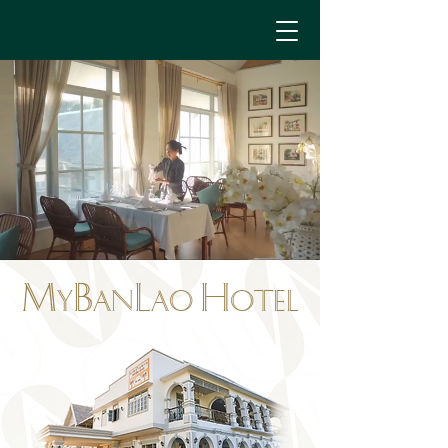
M
B
L
H
y
an
ao
otel