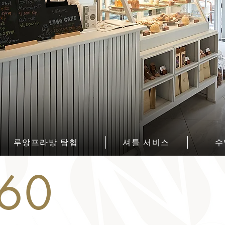
루앙프라방 탐험
셔틀 서비스
수
60