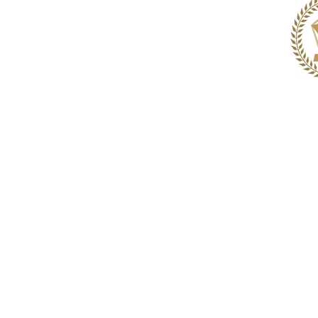
수상
및
성과
둘
고객
객실
서비
위치
저희