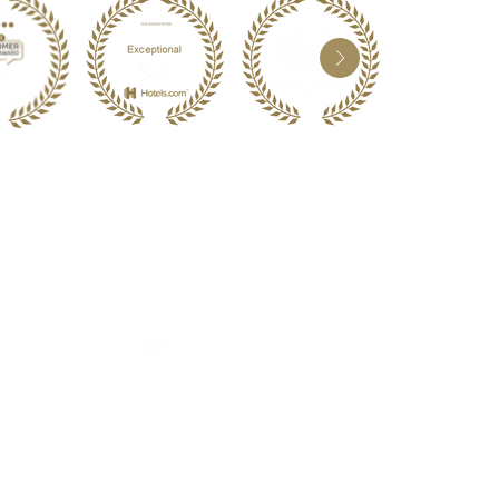
소셜 미디어
Whatsapp
Facebook
6 222
Line
Instagram
Wechat