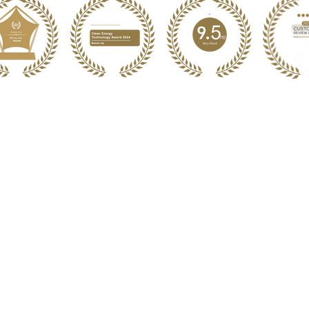
러보기
문의하기
 후기
핫라인:
+856 71 252 078
 분위기
프런트 데스크:
+856 20 54 33
스
예약:
+856 20 59 995 582
이메일: rsv@mybanlao.com
의 노력