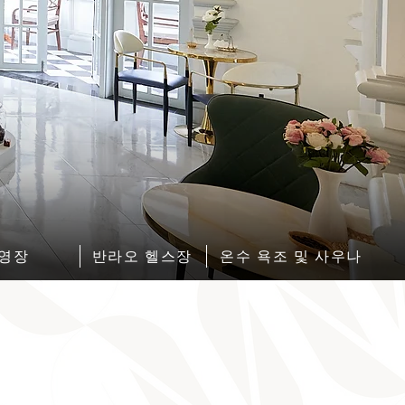
est . 1960
est . 1960
영장
반라오 헬스장
온수 욕조 및 사우나