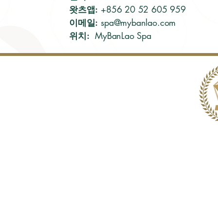
왓츠앱:
+856 20 52 605 959
이메일:
spa@mybanlao.com
위치:
MyBanLao Spa
수상
및
성과
둘
고객
객실