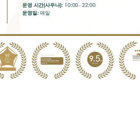
운영 시간(사우나):
10:00 - 22:00
운영일:
매일
러보기
문의하기
 후기
핫라인:
+856 71 252 078
 분위기
프런트 데스크:
+856 20 54 33