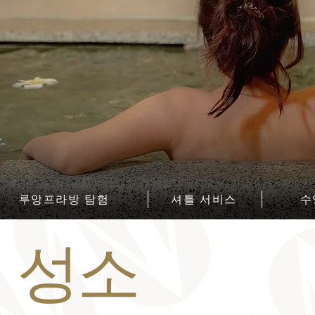
루앙프라방 탐험
셔틀 서비스
수
 성소