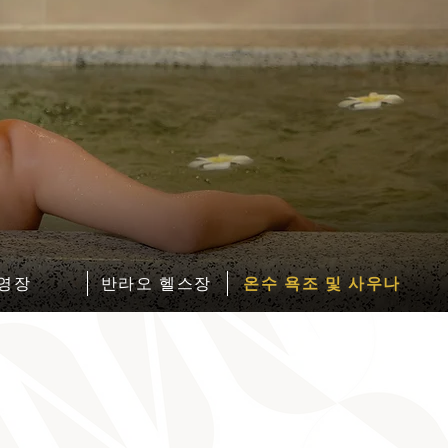
est . 1960
est . 1960
영장
반라오 헬스장
온수 욕조 및 사우나